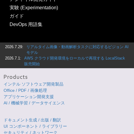
実験 (Experimentation)
ガイド
DevOps 用語集
2026.7.29:
リアルタイム画像・動画解析タスクに対応するビジョン AI
モデル
2026.7.1:
AWS クラウド開発環境をローカルで再現する LocalStack
販売開始
インテル ソフトウェア開発製品
Office / PDF / 画像処理
アプリケーション開発支援
AI / 機械学習 / データサイエンス
ドキュメント生成 / 出版 / 翻訳
UI コンポーネント / ライブラリー
セキュリティ / ネットワーク