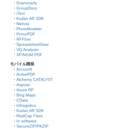
・
Grammarly
・
GroupDocs
・
iText
・
Kudan AR SDK
・
Neevia
・
PhotoModeler
・
PrimoPDF
・
RFFlow
・
SpreadsheetGear
・
VQ Analyzer
・
XFINIUM.PDF
モバイル開発
・
Accusoft
・
ActivePDF
・
Alchemy CATALYST
・
Aspose
・
Axure RP
・
Bing Maps
・
CData
・
Infragistics
・
Kudan AR SDK
・
MadCap Flare
・
/n software
・
SecureZIP/PKZIP