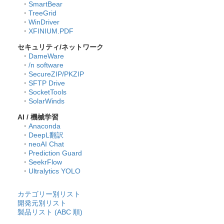
・
SmartBear
・
TreeGrid
・
WinDriver
・
XFINIUM.PDF
セキュリティ/ネットワーク
・
DameWare
・
/n software
・
SecureZIP/PKZIP
・
SFTP Drive
・
SocketTools
・
SolarWinds
AI / 機械学習
・
Anaconda
・
DeepL翻訳
・
neoAI Chat
・
Prediction Guard
・
SeekrFlow
・
Ultralytics YOLO
カテゴリー別リスト
開発元別リスト
製品リスト (ABC 順)