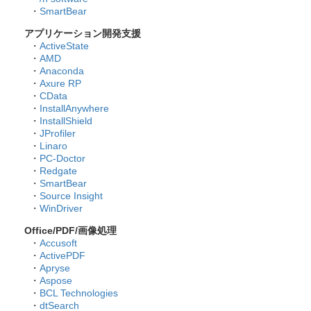
・
SmartBear
アプリケーション開発支援
・
ActiveState
・
AMD
・
Anaconda
・
Axure RP
・
CData
・
InstallAnywhere
・
InstallShield
・
JProfiler
・
Linaro
・
PC-Doctor
・
Redgate
・
SmartBear
・
Source Insight
・
WinDriver
Office/PDF/画像処理
・
Accusoft
・
ActivePDF
・
Apryse
・
Aspose
・
BCL Technologies
・
dtSearch