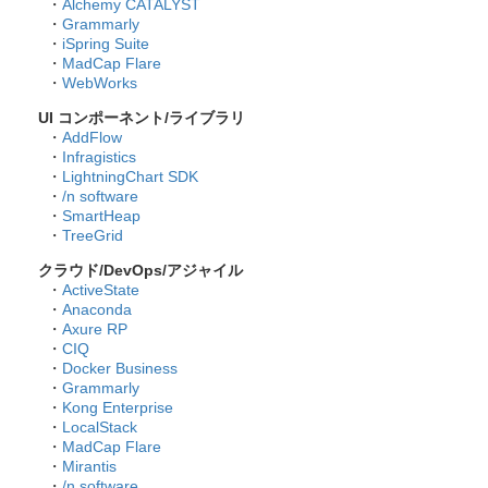
・
Alchemy CATALYST
・
Grammarly
・
iSpring Suite
・
MadCap Flare
・
WebWorks
UI コンポーネント/ライブラリ
・
AddFlow
・
Infragistics
・
LightningChart SDK
・
/n software
・
SmartHeap
・
TreeGrid
クラウド/DevOps/アジャイル
・
ActiveState
・
Anaconda
・
Axure RP
・
CIQ
・
Docker Business
・
Grammarly
・
Kong Enterprise
・
LocalStack
・
MadCap Flare
・
Mirantis
・
/n software