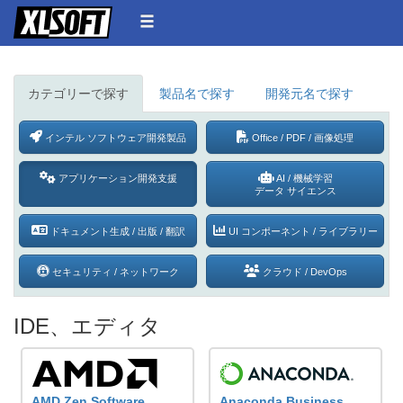
カテゴリーで探す
製品名で探す
開発元名で探す
インテル ソフトウェア開発製品
Office / PDF /
画像処理
アプリケーション開発支援
AI / 機械学習
データ サイエンス
ドキュメント生成 /
出版 / 翻訳
UI コンポーネント /
ライブラリー
セキュリティ /
ネットワーク
クラウド / DevOps
IDE、エディタ
AMD Zen Software
Anaconda Business