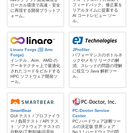
フィードバック。修正案を
ローカル環境で高速・安全
リアルタイムに提案する
に再現する開発プラットフ
AI コードレビュー ツー
ォーム。
ル。
Linaro Forge (旧 Arm
JProfiler
Forge)
パフォーマンスのボトルネ
インテル、Arm、AMD の
ックやメモリ リークの解
アーキテクチャ上で最適化
消、スレッドの問題の理解
されたコードをビルドする
に役立つ Java 解析ツー
HPC ソフトウェア開発ツ
ル。
ール。
SmartBear
PC-Doctor Service
GUI テスト / プロファイラ
Center
ー / 負荷テスト / API テス
PC ハードウェア診断ツー
ト: ソフトウェア テストの
ルの決定版 世界シェア
自動化/工数削減/品質向
No.1！ハードウェアの問