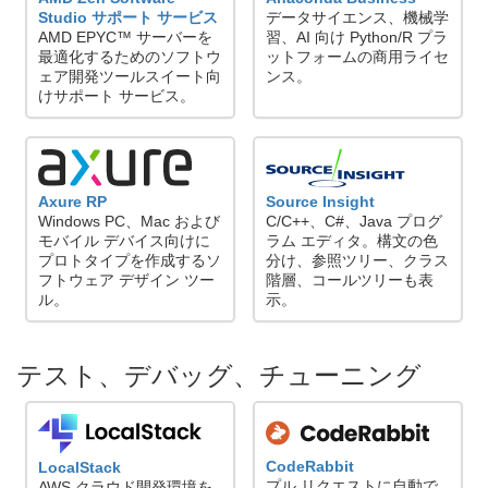
Studio サポート サービス
データサイエンス、機械学
AMD EPYC™ サーバーを
習、AI 向け Python/R プラ
最適化するためのソフトウ
ットフォームの商用ライセ
ェア開発ツールスイート向
ンス。
けサポート サービス。
Axure RP
Source Insight
Windows PC、Mac および
C/C++、C#、Java プログ
モバイル デバイス向けに
ラム エディタ。構文の色
プロトタイプを作成するソ
分け、参照ツリー、クラス
フトウェア デザイン ツー
階層、コールツリーも表
ル。
示。
テスト、デバッグ、チューニング
CodeRabbit
LocalStack
プル リクエストに自動で
AWS クラウド開発環境を