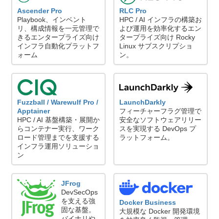
Ascender Pro
RLC Pro
Playbook、インベント
HPC / AI インフラの構築お
リ、構成情報を一元管理で
よび運用を効率化するエン
きるエンタープライズ向け
タープライズ向け Rocky
インフラ自動化プラットフ
Linux サブスクリプショ
ォーム
ン。
Fuzzball / Warewulf Pro /
LaunchDarkly
Apptainer
フィーチャーフラグ管理で
HPC / AI 基盤構築・展開か
安全なソフトウェアリリー
らコンテナー実行、ワーク
スを実現する DevOps プ
ロード管理までを支援する
ラットフォーム。
インフラ運用ソリューショ
ン
JFrog
DevSecOps
を支える強
Docker Business
固な基盤。
大規模な Docker 開発環境
バイナリや