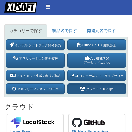
カテゴリーで探す
製品名で探す
開発元名で探す
インテル ソフトウェア開発製品
Office / PDF /
画像処理
アプリケーション開発支援
AI / 機械学習
データ サイエンス
ドキュメント生成 /
出版 / 翻訳
UI コンポーネント /
ライブラリー
セキュリティ /
ネットワーク
クラウド / DevOps
クラウド
GitHub Enterprise
LocalStack