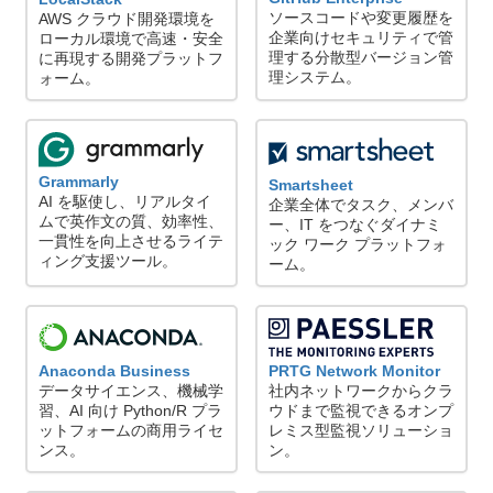
ソースコードや変更履歴を
AWS クラウド開発環境を
企業向けセキュリティで管
ローカル環境で高速・安全
理する分散型バージョン管
に再現する開発プラットフ
理システム。
ォーム。
Grammarly
Smartsheet
AI を駆使し、リアルタイ
企業全体でタスク、メンバ
ムで英作文の質、効率性、
ー、IT をつなぐダイナミ
一貫性を向上させるライテ
ック ワーク プラットフォ
ィング支援ツール。
ーム。
PRTG Network Monitor
Anaconda Business
社内ネットワークからクラ
データサイエンス、機械学
ウドまで監視できるオンプ
習、AI 向け Python/R プラ
レミス型監視ソリューショ
ットフォームの商用ライセ
ン。
ンス。