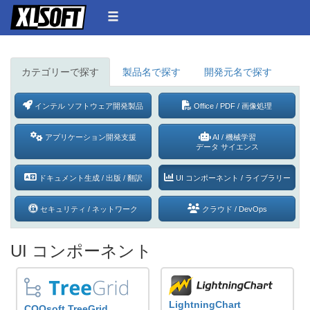
カテゴリーで探す
製品名で探す
開発元名で探す
インテル ソフトウェア開発製品
Office / PDF /
画像処理
アプリケーション開発支援
AI / 機械学習
データ サイエンス
ドキュメント生成 /
出版 / 翻訳
UI コンポーネント /
ライブラリー
セキュリティ /
ネットワーク
クラウド / DevOps
UI コンポーネント
LightningChart
COQsoft TreeGrid