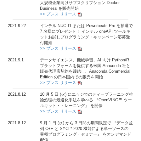
大規模企業向けサブスクリプション Docker
Business を販売開始
>> プレス リリース
2021.9.22
インテル NUC 11 または Powerbeats Pro を抽選で
7 名様にプレゼント！ インテル oneAPI ツールキ
ットお試しプログラミング・キャンペーン応募受
付開始
>> プレス リリース
2021.9.1
データサイエンス、機械学習、AI 向け Python/R
プラットフォームを提供する米国 Anaconda 社と
販売代理店契約を締結し、Anaconda Commercial
Edition の日本国内での販売を開始
>> プレス リリース
2021.8.12
10 月 5 日 (火) にエッジでのディープラーニング推
論処理の最適化手法を学べる 『OpenVINO™ ツー
ルキット・トレーニング』 を開催
>> プレス リリース
2021.8.12
9 月 1 日 (水) から 3 日間の期間限定で 『データ並
列 C++ と SYCL* 2020 機能による単一ソースの
異種プログラミング・セミナー』 をオンデマンド
配信