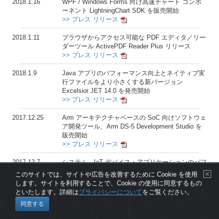
2018.1.16
WPF / Windows Forms 向け高速チャート コンポ
ーネント LightningChart SDK を販売開始
>> プレス リリース
2018.1.11
ブラウザからアクセス可能な PDF エディタ／リー
ダーツール ActivePDF Reader Plus リリース
>> プレス リリース
2018.1.9
Java アプリのパフォーマンス向上とネイティブ実
行ファイルをより小さくする新バージョン
Excelsior JET 14.0 を発売開始
>> プレス リリース
2017.12.25
Arm アーキテクチャベースの SoC 向けソフトウェ
ア開発ツール、Arm DS-5 Development Studio を
販売開始
>> プレス リリース
2017.12.7
システム、IoT デバイス・アプリケーションのパフ
ォーマンスと電力効率を向上 - インテル System
このサイトでは、サイトや広告を改善するために Cookie を使用
Studio 最新バージョン 2018
します。サイトを利用することで、Cookie の使用に同意するもの
>> プレス リリース
といたします。詳細は
プライバシーについて
をご覧ください。
同意する
2017.12.5
金融機関で幅広く使用されている PDF 処理ライブ
ラリ ActivePDF Toolkit 2018 リリース