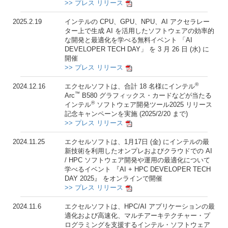
>> プレス リリース
2025.2.19
インテルの CPU、GPU、NPU、AI アクセラレー
ター上で生成 AI を活用したソフトウェアの効率的
な開発と最適化を学べる無料イベント 「AI
DEVELOPER TECH DAY」 を 3 月 26 日 (水) に
開催
>> プレス リリース
®
2024.12.16
エクセルソフトは、合計 18 名様にインテル
™
Arc
B580 グラフィックス・カードなどが当たる
®
インテル
ソフトウェア開発ツール2025 リリース
記念キャンペーンを実施 (2025/2/20 まで)
>> プレス リリース
2024.11.25
エクセルソフトは、1月17日 (金) にインテルの最
新技術を利用したオンプレおよびクラウドでの AI
/ HPC ソフトウェア開発や運用の最適化について
学べるイベント 『AI + HPC DEVELOPER TECH
DAY 2025』 をオンラインで開催
>> プレス リリース
2024.11.6
エクセルソフトは、HPC/AI アプリケーションの最
適化および高速化、マルチアーキテクチャー・プ
ログラミングを支援するインテル・ソフトウェア