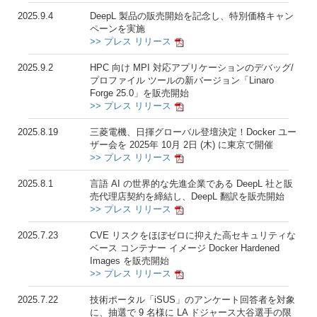
2025.9.4
DeepL 製品の販売開始を記念し、特別価格キャン
ペーンを実施
>> プレス リリース
2025.9.2
HPC 向け MPI 対応アプリケーションのデバッグ/
プロファイル ツールの新バージョン「Linaro
Forge 25.0」を販売開始
>> プレス リリース
2025.8.19
三菱電機、日揮グローバル登壇決定！Docker ユー
ザー会を 2025年 10月 2日 (木) に東京で開催
>> プレス リリース
2025.8.1
言語 AI の世界的な先進企業である DeepL 社と販
売代理店契約を締結し、DeepL 翻訳を販売開始
>> プレス リリース
2025.7.23
CVE リスクをほぼゼロに抑えた高セキュリティな
ベース コンテナー イメージ Docker Hardened
Images を販売開始
>> プレス リリース
2025.7.22
技術ポータル「iSUS」のアンケート回答者を対象
に、抽選で 9 名様に LA ドジャース大谷選手の限