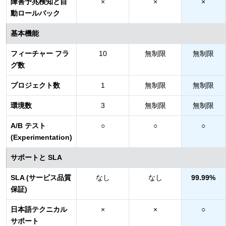
障害予兆検知と自
×
×
×
動ロールバック
基本機能
フィーチャー フラ
10
無制限
無制限
グ数
プロジェクト数
1
無制限
無制限
環境数
3
無制限
無制限
A/B テスト
○
○
○
(Experimentation)
サポートと SLA
SLA (サービス品質
なし
なし
99.99%
保証)
日本語テクニカル
×
×
○
サポート