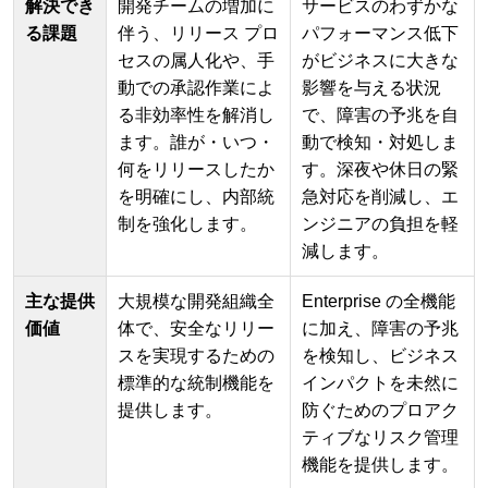
解決でき
開発チームの増加に
サービスのわずかな
る課題
伴う、リリース プロ
パフォーマンス低下
セスの属人化や、手
がビジネスに大きな
動での承認作業によ
影響を与える状況
る非効率性を解消し
で、障害の予兆を自
ます。誰が・いつ・
動で検知・対処しま
何をリリースしたか
す。深夜や休日の緊
を明確にし、内部統
急対応を削減し、エ
制を強化します。
ンジニアの負担を軽
減します。
主な提供
大規模な開発組織全
Enterprise の全機能
価値
体で、安全なリリー
に加え、障害の予兆
スを実現するための
を検知し、ビジネス
標準的な統制機能を
インパクトを未然に
提供します。
防ぐためのプロアク
ティブなリスク管理
機能を提供します。