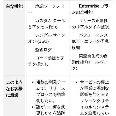
承認ワークフロ
Enterprise プラ
主な機能
ー
ンの全機能
カスタム ロール
リリース正常性
とアクセス権限
のリアルタイム監視
シングル サイン
パフォーマンス
オン (SSO)
低下・エラーの予兆
検知
監査ログ
問題発生時の自
コード参照とフ
動修復 (ロールバッ
ラグ棚卸し
ク)
複数の開発チー
サービスの停止
このよう
ムで、リリース
が事業に深刻な
なお客様
プロセスを標準
影響を与えるミ
に最適
化したい。
ッションクリテ
誰がいつ何を変
ィカルなシステ
更したかを追跡
ムを運用してい