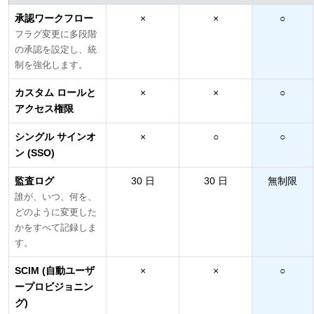
承認ワークフロー
×
×
○
フラグ変更に多段階
の承認を設定し、統
制を強化します。
カスタム ロールと
×
×
○
アクセス権限
シングル サインオ
×
○
○
ン (SSO)
監査ログ
30 日
30 日
無制限
誰が、いつ、何を、
どのように変更した
かをすべて記録しま
す。
SCIM (自動ユーザ
×
×
○
ープロビジョニン
グ)