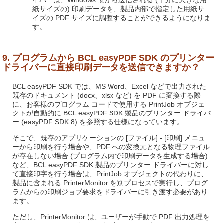
イバーは、Windows 側から送信される (十分に大きな用
紙サイズの) 印刷データを、製品内部で指定した用紙サ
イズの PDF サイズに調整することができるようになりま
す。
9. プログラムから BCL easyPDF SDK のプリンター
ドライバーに直接印刷データを送信できますか？
BCL easyPDF SDK では、MS Word、Excel などで出力された
既存のドキュメント (docx、xlsx など) を PDF に変換する際
に、お客様のプログラム コードで使用する PrintJob オブジェ
クトが自動的に BCL easyPDF SDK 製品のプリンター ドライバ
ー (easyPDF SDK 8) を参照する仕様になっています。
そこで、既存のアプリケーションの [ファイル] - [印刷] メニュ
ーから印刷を行う場合や、PDF への変換元となる物理ファイル
が存在しない場合 (プログラム内で印刷データを生成する場合)
など、BCL easyPDF SDK 製品のプリンター ドライバーに対し
て直接印字を行う場合は、PrintJob オブジェクトの代わりに、
製品に含まれる PrinterMonitor を別プロセスで実行し、プログ
ラムからの印刷ジョブ要求をドライバーに引き渡す必要があり
ます。
ただし、PrinterMonitor は、ユーザーが手動で PDF 出力処理を