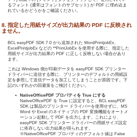
るフォント (通常はフォントのサブセット) が PDF に埋め込ま
れているかどうかをご確認ください。
8. 指定した用紙サイズが出力結果の PDF に反映され
ません。
BCL easyPDF SDK 7.0 から追加された WordPrintjobEx、
ExcelPrintjobEx などの **PrintJobEx を使用する際に、指定した
用紙サイズが出力結果の PDF に正しく反映しない場合があり
ます。
これは Windows 側が印刷データを easyPDF SDK プリンター
ドライバーに送信する際に、プリンターのデフォルトの用紙設
定を参照して送信データを加工してしまうことが原因です。下
記のいずれかの回避策をご検討ください。
NativeOfficePDF プロパティを True にする
NativeOfficePDF を True に設定すると、BCL easyPDF
SDK は製品のプリンター ドライバーを使用せずに、MS
Word や Excel のネイティブの PDF 変換機能をオートメ
ーション起動して PDF を出力します。これにより、
easyPDF SDK プリンター ドライバーの用紙サイズ設定
に依存しない出力結果が得られます。
※NativeOfficePDF プロパティのデフォルト値は False