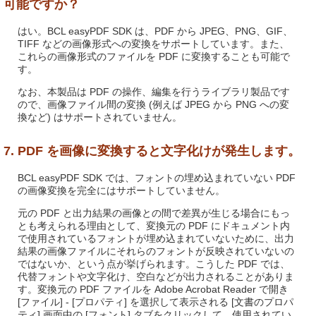
可能ですか？
はい。BCL easyPDF SDK は、PDF から JPEG、PNG、GIF、
TIFF などの画像形式への変換をサポートしています。また、
これらの画像形式のファイルを PDF に変換することも可能で
す。
なお、本製品は PDF の操作、編集を行うライブラリ製品です
ので、画像ファイル間の変換 (例えば JPEG から PNG への変
換など) はサポートされていません。
7. PDF を画像に変換すると文字化けが発生します。
BCL easyPDF SDK では、フォントの埋め込まれていない PDF
の画像変換を完全にはサポートしていません。
元の PDF と出力結果の画像との間で差異が生じる場合にもっ
とも考えられる理由として、変換元の PDF にドキュメント内
で使用されているフォントが埋め込まれていないために、出力
結果の画像ファイルにそれらのフォントが反映されていないの
ではないか、という点が挙げられます。こうした PDF では、
代替フォントや文字化け、空白などが出力されることがありま
す。変換元の PDF ファイルを Adobe Acrobat Reader で開き
[ファイル] - [プロパティ] を選択して表示される [文書のプロパ
ティ] 画面中の [フォント] タブをクリックして、使用されてい