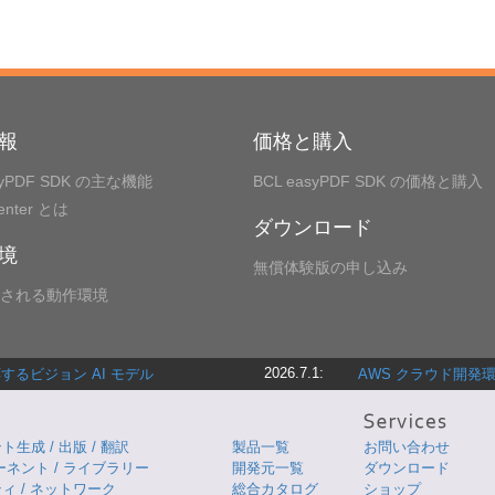
報
価格と購入
syPDF SDK の主な機能
BCL easyPDF SDK の価格と購入
Center とは
ダウンロード
境
無償体験版の申し込み
される動作環境
2026.7.1:
るビジョン AI モデル
AWS クラウド開発環
生成 / 出版 / 翻訳
製品一覧
お問い合わせ
ーネント / ライブラリー
開発元一覧
ダウンロード
ィ / ネットワーク
総合カタログ
ショップ