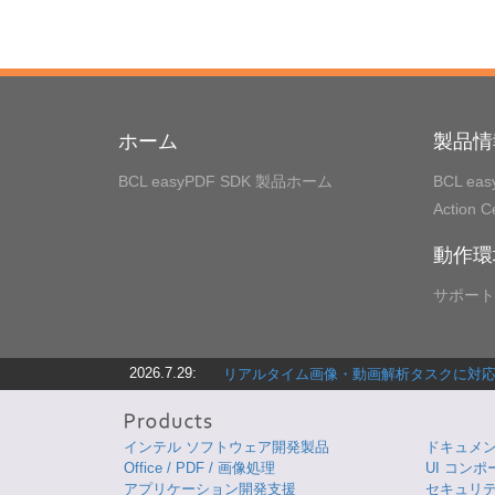
ホーム
製品情
BCL easyPDF SDK 製品ホーム
BCL ea
Action 
動作環
サポート
2026.7.29:
リアルタイム画像・動画解析タスクに対応す
インテル ソフトウェア開発製品
ドキュメント
Office / PDF / 画像処理
UI コンポ
アプリケーション開発支援
セキュリテ