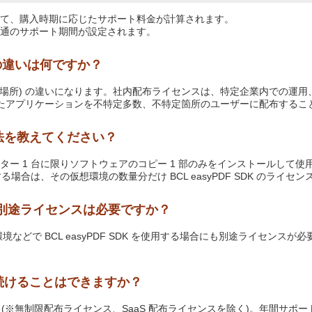
て、購入時期に応じたサポート料金が計算されます。
通のサポート期間が設定されます。
スの違いは何ですか？
 (場所) の違いになります。社内配布ライセンスは、特定企業内での運用
したアプリケーションを不特定多数、不特定箇所のユーザーに配布するこ
法を教えてください？
ピューター 1 台に限りソフトウェアのコピー 1 部のみをインストールして使用す
場合は、その仮想環境の数量分だけ BCL easyPDF SDK のライセ
に別途ライセンスは必要ですか？
どで BCL easyPDF SDK を使用する場合にも別途ライセンスが必
し続けることはできますか？
ンスです (※無制限配布ライセンス、SaaS 配布ライセンスを除く)。年間