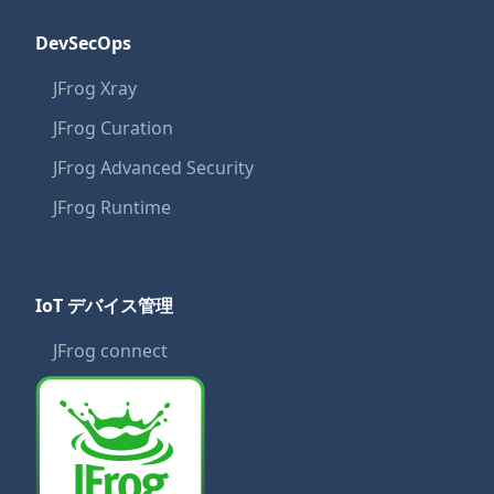
DevSecOps
JFrog Xray
JFrog Curation
JFrog Advanced Security
JFrog Runtime
IoT デバイス管理
JFrog connect