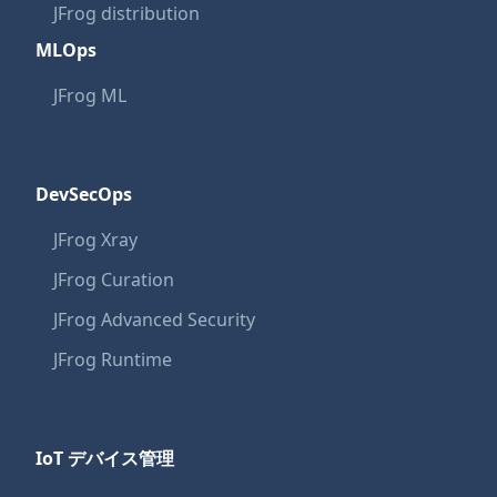
JFrog distribution
MLOps
JFrog ML
DevSecOps
JFrog Xray
JFrog Curation
JFrog Advanced Security
JFrog Runtime
IoT デバイス管理