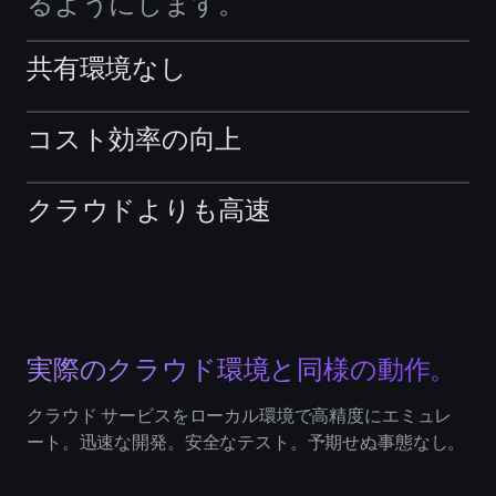
るようにします。
共有環境なし
共有開発環境に起因するアクセス
コスト効率の向上
遅延や競合を解消します。ミッシ
非本番環境のアイドル状態や利用率
ョン クリティカルな開発・テスト
クラウドよりも高速
の低さによるクラウド コストの無
サイクル向けにローカル環境を活
フルスタックを、自分のマシン上
駄を防止しつつ、開発者がローカ
用することで、すべての開発者が
で即座にデプロイおよびテストで
ル インフラ上で自由かつ安全に開
オンデマンドで開発を行えるよう
きます。リモート インフラの処理
発を行えるようにします。
にします。
実際のクラウド環境と同様の動作。
を待つことなく、ホット リロード
機能を利用し、コードをステップ
クラウド サービスをローカル環境で高精度にエミュレ
ート。迅速な開発。安全なテスト。予期せぬ事態なし。
実行し、対話的にデバッグできま
す。