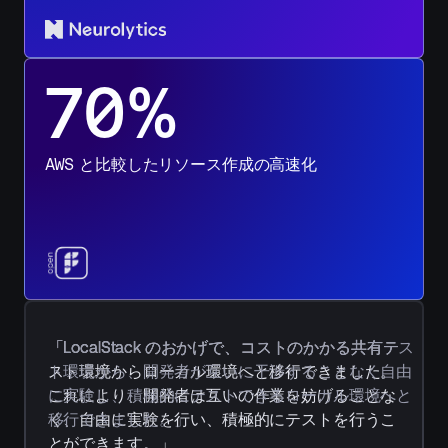
る
70%
今
す
ぐ
AWS と比較したリソース作成の高速化
始
め
る
今
「LocalStack のおかげで、コストのかかる共有テ
「LocalStack のおかげで、コストのかかる共有テス
す
スト環境からローカル環境へと移行できました。
ト環境から、開発者が互いに干渉することなく自由
ぐ
これにより、開発者は互いの作業を妨げることな
に実験し、積極的にテストできるローカル環境へと
始
く、自由に実験を行い、積極的にテストを行うこ
移行できました。」
とができます。」
め