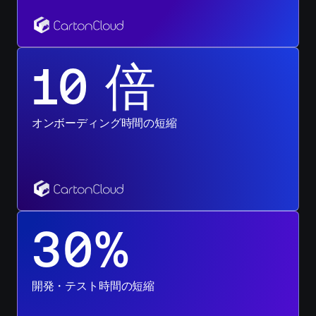
10 倍
今
す
ぐ
オンボーディング時間の短縮
始
め
る
30%
今
す
ぐ
開発・テスト時間の短縮
始
め