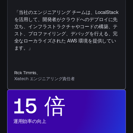
ズ
向
今
け
「当社のエンジニアリング チームは、LocalStack
ソ
す
リ
を活用して、開発者がクラウドへのデプロイに先
ュ
ぐ
ー
立ち、インフラストラクチャやコードの構築、テ
シ
始
スト、プロファイリング、デバッグを行える、完
ョ
ン
全なローカライズされた AWS 環境を提供してい
め
を
見
ます。」
る
る
Rick Timmis、
Xiatech エンジニアリング責任者
15 倍
は
じ
め
運用効率の向上
に