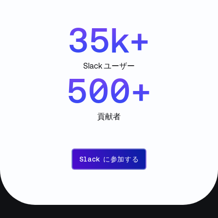
35k+
Slack ユーザー
500+
貢献者
Slack
に
Slack に参加する
参
加
す
る