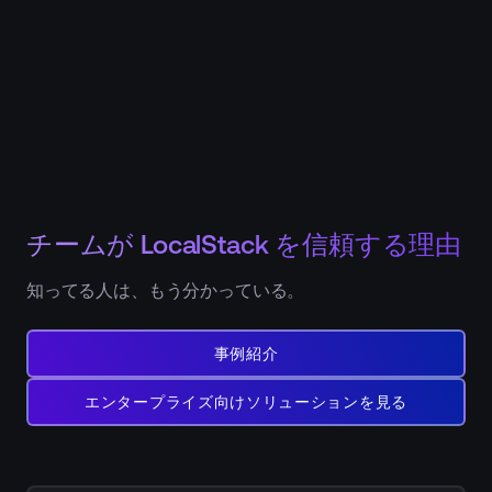
チームが LocalStack を信頼する理由
知ってる人は、もう分かっている。
事
例
事例紹介
紹
介
エ
を
ン
エンタープライズ向けソリューションを見る
読
タ
む
ー
プ
ラ
イ