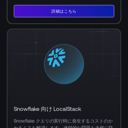
詳
細
詳細はこちら
を
見
る
Snowflake
向
け
LocalStack
の
詳
細
は
こ
ち
Snowflake 向け LocalStack
ら
Snowflake クエリの実行時に発生するコストのか
かるミスを解消します。連鎖的な問題を未然に防