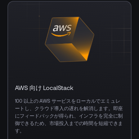
AWS
向
け
LocalStack
の
詳
細
は
こ
ち
AWS 向け LocalStack
ら
100 以上の AWS サービスをローカルでエミュレ
ートし、クラウド導入の遅れを解消します。即座
にフィードバックが得られ、インフラを完全に制
御できるため、市場投入までの時間を短縮できま
す。