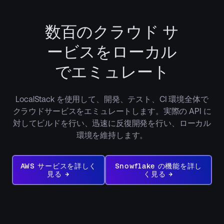
数百のクラウド サ
ービスをローカル
でエミュレート
LocalStack を使用して、開発、テスト、CI 環境全体で
クラウドサービスをエミュレートします。実際の API に
対してビルドを行い、迅速に反復開発を行い、ローカル
環境を維持します。
AWS
Snowflake
サ
AWS サービスを詳しく
の
Snowflake の機能を詳し
ー
機
見る →
く見る →
ビ
能
ス
を
を
見
詳
る
し
→
く
見