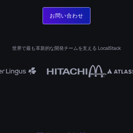
お問い合わせ
お
問
い
合
わ
せ
世界で最も革新的な開発チームを支える LocalStack