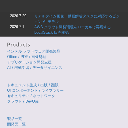
2026.7.29:
リアルタイム画像・動画解析タスクに対応するビジ
ョン AI モデル
2026.7.1:
AWS クラウド開発環境をローカルで再現する
LocalStack 販売開始
インテル ソフトウェア開発製品
Office / PDF / 画像処理
アプリケーション開発支援
AI / 機械学習 / データサイエンス
ドキュメント生成 / 出版 / 翻訳
UI コンポーネント / ライブラリー
セキュリティ / ネットワーク
クラウド / DevOps
製品一覧
開発元一覧