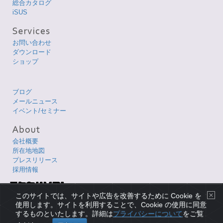
総合カタログ
iSUS
お問い合わせ
ダウンロード
ショップ
ブログ
メールニュース
イベント/セミナー
会社概要
所在地地図
プレスリリース
採用情報
Copyright © 1998-2026 XLsoft Corporation. All Rights Reserved.
このサイトでは、サイトや広告を改善するために Cookie を
各製品名は、各社の商標または登録商標です。
使用します。サイトを利用することで、Cookie の使用に同意
するものといたします。詳細は
プライバシーについて
をご覧
プライバシーについて
|
使用条件
|
サイトマップ
|
English Page