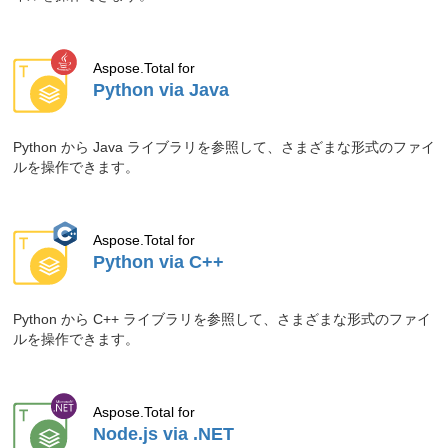
作業を簡素化する堅牢な SDK を提供し
ます。
ブログ記事「
PythonでPDFにバーコード
Aspose.Total for
を追加
」をご確認ください。
Python via Java
2026.07.10
Aspose.PDF for .NET を使用して C# で
Python から Java ライブラリを参照して、さまざまな形式のファイ
タイム スタンプ署名を実現。
ルを操作できます。
ブログ記事「
C# で PDF にタイムスタン
プ付きデジタル署名を追加する
」をご確
認ください。
Aspose.Total for
2026.07.10
Aspose.PDF for .NET に統合された
Python via C++
OCR エンジンを活用して、画像ベース
のページからプレーン テキストを抽
Python から C++ ライブラリを参照して、さまざまな形式のファイ
出。
ルを操作できます。
ブログ記事「
C# で Aspose.PDF OCR
を使用してスキャンされた PDF からテ
キストを抽出する
」をご確認ください。
Aspose.Total for
Node.js via .NET
2026.07.08
Aspose.PDF for Python via .NET で、