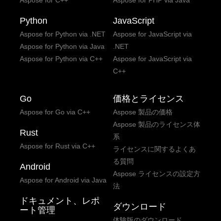
Aspose for C++
Aspose for PHP via Java
ブログ記事「
Python を使用してベクト
Python
ル レイヤーを CSV にエクスポート
JavaScript
」を
ご確認ください。
Aspose for Python via .NET
Aspose for JavaScript via
Aspose for Python via Java
.NET
2026.05.08
Aspose.GIS for Python via .NET で GPX
Aspose for Python via C++
Aspose for JavaScript via
を CSV へ変換する方法。
C++
ブログ記事「
Python を使用した GPX か
ら CSV への変換ガイド
」をご確認くだ
Go
さい。
価格とライセンス
Aspose for Go via C++
Aspose 製品の価格
2026.04.28
Aspose.Finance for Python via .NET
Aspose 製品のライセンス体
で、XBRL を XLSX に変換。
Rust
系
ブログ記事「
PythonでXBRLをXLSXに
Aspose for Rust via C++
ライセンスに関するよくあ
変換する方法
」をご確認ください。
る質問
Android
Aspose ライセンスの設定方
Aspose for Android via Java
法
ドキュメント、レポ
ダウンロード
ート管理
体験版のダウンロード