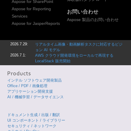
Aspose for SharePoint
Aspose for Reporting
お問い合わせ
Services
Aspose 製品のお問い合わせ
Aspose for JasperReports
2026.7.29:
リアルタイム画像・動画解析タスクに対応するビジ
ョン AI モデル
2026.7.1:
AWS クラウド開発環境をローカルで再現する
LocalStack 販売開始
インテル ソフトウェア開発製品
Office / PDF / 画像処理
アプリケーション開発支援
AI / 機械学習 / データサイエンス
ドキュメント生成 / 出版 / 翻訳
UI コンポーネント / ライブラリー
セキュリティ / ネットワーク