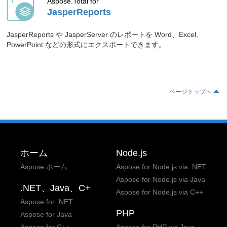
Aspose.Total for
2026.06.01
Aspose.GIS for Python via .NET で
JasperReports
Shapefile を JPG に変換。
ブログ記事「
PythonでShapefileをJPG
JasperReports や JasperServer のレポートを Word、Excel、
に変換する
」をご確認ください。
PowerPoint などの形式にエクスポートできます。
2026.05.25
Aspose.Drawing for .NET で JPG にテ
キストを追加。
ブログ記事「
.NETでJPG画像にテキス
ページトップへ
トを書き込む：ステップバイステップ
ガイド
」をご確認ください。
2026.05.22
Aspose.Drawing for .NET でビットマッ
プを操作。
ホーム
Node.js
ブログ記事「
.NET の Aspose.Drawing
Aspose ホーム
Aspose for Node.js via .NET
を使用してビットマップを作成および描
画する方法
」をご確認ください。
Aspose for Node.js via Java
.NET、Java、C+
Aspose for Node.js via C++
2026.05.13
Aspose.GIS for Python via .NET でベク
Aspose for .NET
トル レイヤーを CSV にエクスポートで
PHP
Aspose for Java
きます。