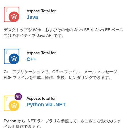
PDF から DOCX への変換を簡素化する
堅牢な SDK です。
Aspose.Total for
Java
ブログ記事「
PythonでPDFをDOCXに変
換する
」をご確認ください。
デスクトップや Web、およびその他の Java SE や Java EE ベース
2026.07.17
Aspose.PDF for Python via .NET は、散
向けのネイティブ Java API です。
在する画像のコレクションを単一の検索
可能な PDF に変換できる強力な SDK で
Aspose.Total for
す。
C++
ブログ記事「
Pythonで画像からPDFを生
成する
」をご確認ください。
C++ アプリケーションで、Office ファイル、メール メッセージ、
PDF ファイルを生成、操作、変換、レンダリングできます。
2026.07.16
Aspose.PDF for Java は、Java コード
から直接 PDF を作成できる強力な SDK
を提供します。
Aspose.Total for
ブログ記事「
JavaでCSVをPDFに変換
」
Python via .NET
をご確認ください。
2026.07.15
Aspose.PDF for Python via .NET は、
Python から .NET ライブラリを参照して、さまざまな形式のファ
Python で PDF にバーコードを追加する
イルを操作できます。