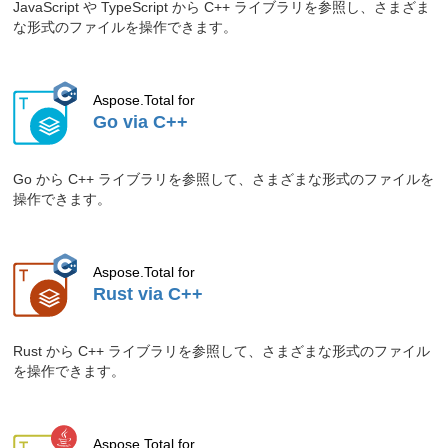
JavaScript や TypeScript から C++ ライブラリを参照し、さまざま
（.NET）
」をご確認ください。
な形式のファイルを操作できます。
2026.06.22
Aspose.BarCode for Java で、画像から
QR コードを Java で読み取る。
Aspose.Total for
ブログ記事「
Javaで画像からQRを読み
Go via C++
取る：完全な開発者ガイド
」をご確認く
ださい。
Go から C++ ライブラリを参照して、さまざまな形式のファイルを
2026.06.19
Aspose.BarCode for .NET を使っ
操作できます。
て、.NET で高密度の Data Matrix コー
ドを生成。
ブログ記事「
.NETで高密度データマト
Aspose.Total for
リックスコードを生成する
」をご確認く
Rust via C++
ださい。
2026.06.15
Aspose.BarCode for Python via .NET で
Rust から C++ ライブラリを参照して、さまざまな形式のファイル
を操作できます。
カスタム ロゴをバーコードや QR コー
ドに追加。
ブログ記事「
Pythonでロゴ付きバーコー
Aspose.Total for
ドとQRコードを生成する
」をご確認く