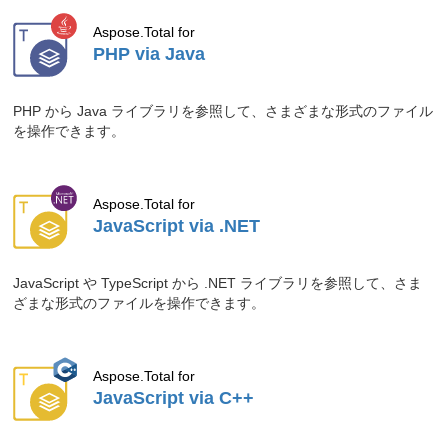
への変換（.NET）: サンプルガイド
」を
Aspose.Total for
ご確認ください。
PHP via Java
2026.06.29
Aspose.Drawing for Java は、TXT を簡
単に JPG へ変換できる強力な描画 API
PHP から Java ライブラリを参照して、さまざまな形式のファイル
です。
を操作できます。
ブログ記事「
JavaでのTXTからJPGへの
変換：高品質ステップバイステップ
」を
ご確認ください。
Aspose.Total for
JavaScript via .NET
2026.06.24
Aspose.BarCode for .NET なら、C# で
マイクロ QR コードを作成できます。
JavaScript や TypeScript から .NET ライブラリを参照して、さま
ブログ記事「
.NETでマイクロQRコード
ざまな形式のファイルを操作できます。
を作成
」をご確認ください。
2026.06.23
Aspose.BarCode for .NET を使って、
TIFF 画像からバーコードを読み込む方
Aspose.Total for
JavaScript via C++
法。
ブログ記事「
TIFF画像からバーコード
を読み取る完全チュートリアル