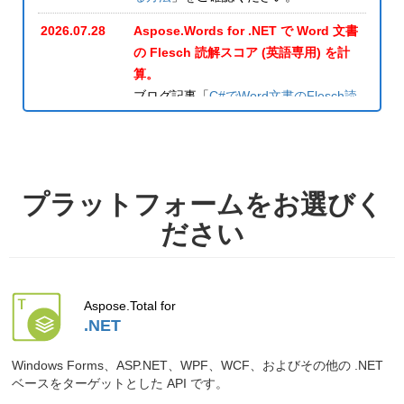
2026.07.28
Aspose.Words for .NET で Word 文書
の Flesch 読解スコア (英語専用) を計
算。
ブログ記事「
C#でWord文書のFlesch読
解スコアを計算する
」をご確認くださ
い。
2026.07.23
Aspose.HTML for Python via .NET は、
Markdown (MD) ファイルを DOCX へ簡
プラットフォームをお選びく
単に変換できる SDK です。
ださい
ブログ記事「
PythonでMDからDOCXへ
の変換
」をご確認ください。
2026.07.22
Aspose.PDF for Python via .NET なら
Aspose.Total for
PDF を TXT に簡単に変換できます。
.NET
ブログ記事「
PythonでPDFをTXTに変
換
」をご確認ください。
Windows Forms、ASP.NET、WPF、WCF、およびその他の .NET
ベースをターゲットとした API です。
2026.07.20
Aspose.PDF for Python via .NET は、