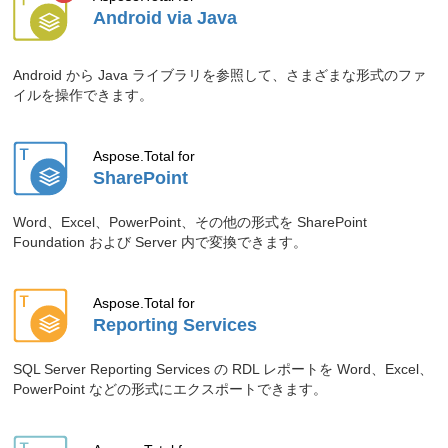
Android via Java
ださい。
2026.06.12
Aspose.BarCode for Python via .NET で
Android から Java ライブラリを参照して、さまざまな形式のファ
Code 39 バーコードを生成。
イルを操作できます。
ブログ記事「
PythonでCode 39バーコー
ドを生成する
」をご確認ください。
Aspose.Total for
2026.06.05
Aspose.BarCode for Python via .NET で
SharePoint
画像から QR コードを読み取る方法。
ブログ記事「
Pythonで画像からQRコー
Word、Excel、PowerPoint、その他の形式を SharePoint
Foundation および Server 内で変換できます。
ドを読み取るステップバイステップガイ
ド
」をご確認ください。
Aspose.Total for
2026.06.05
Aspose.BarCode for .NET を使ってヘル
Reporting Services
スケア アプリケーションでバーコード
を生成。
SQL Server Reporting Services の RDL レポートを Word、Excel、
ブログ記事「
.NETで医療アプリケーシ
PowerPoint などの形式にエクスポートできます。
ョン向けバーコードを生成する
」をご確
認ください。