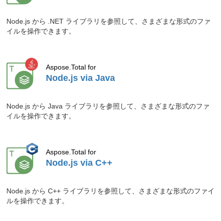
PDF に注釈を追加、編集、削除できま
す。
Node.js から .NET ライブラリを参照して、さまざまな形式のファ
イルを操作できます。
ブログ記事「
Pythonで注釈を追加または
削除する
」をご確認ください。
2026.07.01
Aspose.GIS for Python via .NET は、
Aspose.Total for
Shapefile を直接 CSV に変換できます。
Node.js via Java
ブログ記事「
完全ガイド: Pythonで
ShapefileからCSVへ
」をご確認くださ
Node.js から Java ライブラリを参照して、さまざまな形式のファ
い。
イルを操作できます。
2026.07.01
Aspose.GIS for Python via .NET を使っ
て、KML の地理データを GPX に変換。
Aspose.Total for
ブログ記事「
PythonでのKMLからGPX
Node.js via C++
への変換チュートリアル
」をご確認くだ
さい。
Node.js から C++ ライブラリを参照して、さまざまな形式のファイ
2026.07.01
Aspose.GIS for .NET で、GEOJSON フ
ルを操作できます。
ァイルを TopoJSON に変換できます。
ブログ記事「
GEOJSON から Topojson