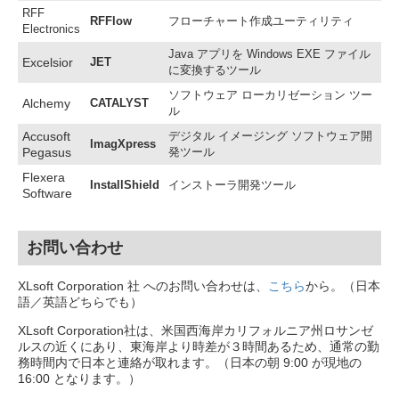
RFF
RFFlow
フローチャート作成
ユーティリティ
Electronics
Java アプリを Windows EXE ファイル
Excelsior
JET
に変換するツール
ソフトウェア ローカリゼーション ツー
Alchemy
CATALYST
ル
Accusoft
デジタル イメージング ソフトウェア開
ImagXpress
Pegasus
発ツール
Flexera
InstallShield
インストーラ開発ツール
Software
お問い合わせ
XLsoft Corporation 社 へのお問い合わせは、
こちら
から。（日本
語／英語どちらでも）
XLsoft Corporation社は、米国西海岸カリフォルニア州ロサンゼ
ルスの近くにあり、東海岸より時差が３時間あるため、通常の勤
務時間内で日本と連絡が取れます。（日本の朝 9:00 が現地の
16:00 となります。）