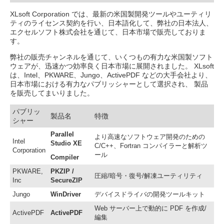
XLsoft Corporation では、最新の米国製開発ツールやユーティリ
ティのライセンス契約を行い、日本語化して、弊社の日本法人、
エクセルソフト株式会社を通じて、日本市場で販売しておりま
す。
弊社の販売チャンネルを通じて、いくつもの有力な米国製ソフト
ウェアが、迅速かつ効率良く日本市場に展開されました。 XLsoft
は、Intel、PKWARE、Jungo、ActivePDF などの大手会社より、
日本市場における有力なパブリッシャーとして選択され、 製品
を販売してまいりました。
パブリッ
製品名
特徴
シャー
Parallel
より高速なソフトウェア開発のための
Intel
Studio XE
C/C++、Fortran コンパイラーと解析ツ
Corporation
ール
Compiler
PKWARE,
PKZIP /
圧縮/暗号・復号/解凍ユーティリティ
Inc
SecureZIP
Jungo
WinDriver
デバイスドライバの開発ツールキット
Web サーバー上で動的に PDF を作成/
ActivePDF
ActivePDF
編集