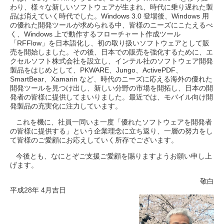
わり、様々な新しいソフトウェアが生まれ、時代に乗り遅れた製
品は消えていく時代でした。Windows 3.0 登場後、Windows 用
の優れた開発ツールが求められる中、皆様のニーズにこたえるべ
く、Windows 上で動作するフローチャート作成ツール
「RFFlow」を日本語化し、初の取り扱いソフトウェアとして販
売を開始しました。その後、日本での販売を強化するために、エ
クセルソフト株式会社を設立し、インテル社のソフトウェア開発
製品をはじめとして、PKWARE、Jungo、ActivePDF、
SmartBear、Xamarin など、時代のニーズに応える海外の優れた
開発ツールを見つけ出し、新しい分野の市場を開拓し、日本の開
発者の皆様に提供してまいりました。最近では、モバイル向け開
発製品の充実化に注力しています。
これを機に、社員一同いま一度「優れたソフトウェアを開発者
の皆様に提供する」という企業理念に立ち返り、一層の努力をし
て皆様のご愛顧にお応えしていく所存でございます。
今後とも、なにとぞご支援ご愛顧を賜りますようお願い申し上
げます。
敬白
平成28年 4月吉日