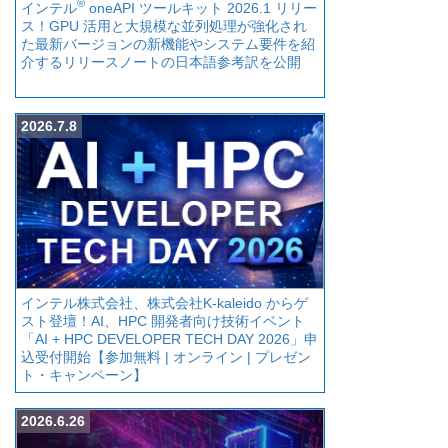
®
インテル
oneAPI ツールキット 2026.1 リリー
ス！GPU 活用と大規模な並列処理が強化され
た最新バージョンの新機能やシステム要件を紹
介するリリースノートの日本語参考訳を公開
2026.7.8
インテル株式会社、株式会社K-kaleido からゲ
スト登壇！AI、HPC 開発者向け技術イベント
「AI + HPC DEVELOPER TECH DAY 2026」申
込受付開始【参加無料 | オンライン | プレゼン
ト・キャンペーン】
2026.6.26