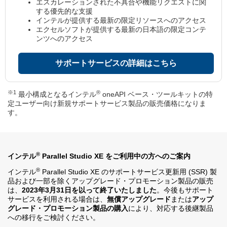
エスカレーションされた不具合や機能リクエストに関
する優先的な支援
インテルが提供する最新の限定リソースへのアクセス
エクセルソフトが提供する最新の日本語の限定コンテ
ンツへのアクセス
サポートサービスの詳細はこちら
※1
®
最小構成となるインテル
oneAPI ベース・ツールキットの特
定ユーザー向け新規サポートサービス製品の販売価格になりま
す。
®
インテル
Parallel Studio XE をご利用中の方へのご案内
®
インテル
Parallel Studio XE のサポートサービス更新用 (SSR) 製
品および一部を除くアップグレード・プロモーション製品の販売
は、
2023年3月31日を以って終了いたしました
。今後もサポート
サービスを利用される場合は、
無償アップグレード
または
アップ
グレード・プロモーション製品の購入
により、対応する後継製品
への移行をご検討ください。