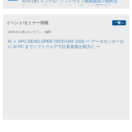
6/18 (木) インテル
ソフトウェア開発製品で始める
Fortran on Windows* ～ Visual Studio* 環境での
Fortran アプリケーション開発手法入門 ～【参加無
料、事前登録制】
イベント/セミナー情報
一覧へ
2026.9.3 (木)
オンライン
・
無料
2026.4.17
®
™
【オンデマンド配信開始】インテル
Core
Ultra プロ
AI ＋ HPC DEVELOPER TECH DAY 2026 ー データセンターか
セッサー向け OpenMP* アプリケーションの最適化セ
ら AI PC までソフトウェアで計算資源を戦力に ー
ミナーのトレーニング資料、動画を購入者限定サイト
で公開開始
2026.3.3
®
™
4/23 (木) インテル
VTune
プロファイラーから始め
る CPU プロファイルについて学べるオンラインセミナ
ー申込受付開始【参加無料、事前登録制】
2026.1.28
®
Visual Studio 2026 対応！インテル
ソフトウェア開発
ツール 2025.3.1 の新機能や変更点を紹介するリリース
ノートの日本語参考訳を公開！