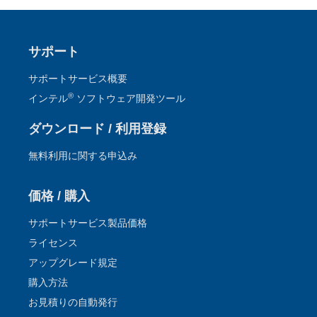
2026.1.28
®
™
3/27 (金) インテル
Core
Ultra プロセッサー向け
OpenMP* アプリケーションの最適化セミナー【参加無
サポート
料、事前登録制】
サポートサービス概要
2026.1.17
®
インテル
ソフトウェア開発ツール
®
【オンデマンド配信開始】インテル
oneAPI ベース &
HPC ツールキット 最新情報のご紹介セミナーのトレー
ダウンロード / 利用登録
ニング資料、動画を購入者限定サイトで公開開始
無料利用に関する申込み
2026.1.10
Supercomputing Japan 2026 / 2026.2.2 (月) ～ 2.3
価格 / 購入
(火) / タワーホール船堀 / 無料 / 主催・共催: 一般社団
法人スーパーコンピューティング・ジャパン
サポートサービス製品価格
ライセンス
アップグレード規定
購入方法
お見積りの自動発行