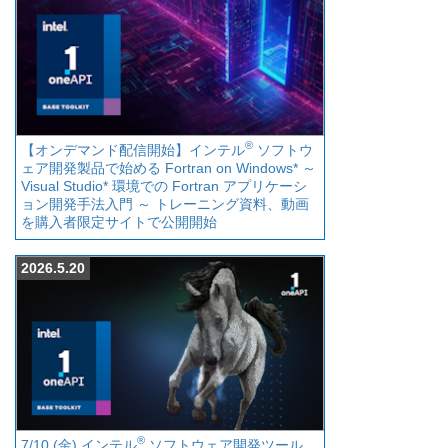
®
【オンデマンド配信開始】インテル
ソフトウ
ェア開発製品で始める Fortran on Windows* ～
Visual Studio* 環境での Fortran アプリケーシ
ョン開発手法入門 ～ トレーニング資料、動画
を購入者限定サイトで公開開始
2026.5.20
®
7/10 (金) インテル
ソフトウェア開発ツール