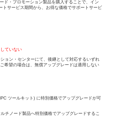
お持ちの場合、アップグレード・プロモーション製品を購入することで、イン
ーニング資料、動画を購入者限定サイトで公開開始
ポートサービス期間から、お得な価格でサポートサービ
用していない
ション・センターにて、後継として対応するいずれ
ご希望の場合は、無償アップグレードは適用しない
 HPC ツールキット) に特別価格でアップグレードが可
けるマルチノード製品へ特別価格でアップグレードするこ