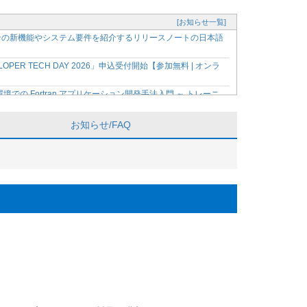
[お知らせ一覧]
ージョンの新機能やシステム要件を紹介するリリースノートの日本語
OPER TECH DAY 2026」申込受付開始【参加無料 | オンラ
dio* 環境での Fortran アプリケーション開発手法入門 ～ トレーニ
発ツールのバージョン 2026 に関する主な変更点を紹介 ～
お知らせ/FAQ
の最新バージョン 2026 に対応する有償サポート製品を提
の資料、動画を購入者限定サイトで公開開始
 Fortran アプリケーション開発手法入門 ～【参加無料、事前登録制】
適化セミナーのトレーニング資料、動画を購入者限定サイトで公開開
ナー申込受付開始【参加無料、事前登録制】
ースノートの日本語参考訳を公開！
料、事前登録制】
トレーニング資料、動画を購入者限定サイトで公開開始
: 一般社団法人スーパーコンピューティング・ジャパン
a 2026