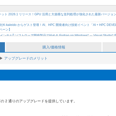
ールキット 2026.1 リリース！GPU 活用と大規模な並列処理が強化された最新バ
kaleido からゲスト登壇！AI、HPC 開発者向け技術イベント「AI + HPC DEVEL
ンペーン】
®
】インテル
ソフトウェア開発製品で始める Fortran on Windows* ～ Visual Stu
限定サイトで公開開始
®
ウェア開発ツール 2026 リリース記念セミナー開催決定 ～ インテル
ソフトウェア開
購入/価格情報
®
ト向け CPU と GPU のパフォーマンスを加速！インテル
ソフトウェア開発ツール
アップグレードのメリット
®
™
】インテル
VTune
プロファイラーから始める CPU プロファイル トレーニング
ェア開発製品で始める Fortran on Windows* ～ Visual Studio* 環境での
®
™
】インテル
Core
Ultra プロセッサー向け OpenMP* アプリケーションの最
™
e
プロファイラーから始める CPU プロファイルについて学べるオンラインセミ
®
対応！インテル
ソフトウェア開発ツール 2025.3.1 の新機能や変更点を紹介するリリ
™
Ultra プロセッサー向け OpenMP* アプリケーションの最適化セミナー【参加無
の 2 通りのアップグレードを提供しています。
®
】インテル
oneAPI ベース & HPC ツールキット 最新情報のご紹介セミナーの
an 2026 / 2026.2.2 (月) ～ 2.3 (火) / タワーホール船堀 / 無料 / 主催・共催
26.1.26 (月) ～ 1.29 (木) / 大阪府立国際会議場 / 有料 / 主催・共催: SupercomputingAsi