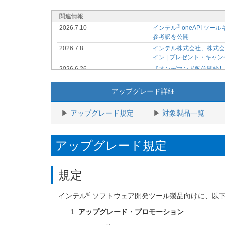
関連情報
®
2026.7.10
インテル
oneAPI ツ
参考訳を公開
2026.7.8
インテル株式会社、株式会社K-
イン | プレゼント・キャ
2026.6.26
【オンデマンド配信開始
ング資料、動画を購入者
®
2026.5.20
7/10 (金) インテル
ソフト
アップグレード詳細
2026.5.14
データセンターやクライアン
供開始
アップグレード規定
対象製品一覧
2026.5.1
【オンデマンド配信開始
®
2026.4.17
6/18 (木) インテル
ソフトウ
アップグレード規定
2026.4.17
【オンデマンド配信開始
始
®
2026.3.3
4/23 (木) インテル
VTun
規定
2026.1.28
Visual Studio 2026 
®
2026.1.28
3/27 (金) インテル
Core
®
インテル
ソフトウェア開発ツール製品向けに、以下
2026.1.17
【オンデマンド配信開始
2026.1.10
アップグレード・プロモーション
Supercomputing Jap
2026.1.10
SCA/HPCAsia 2026 / 20