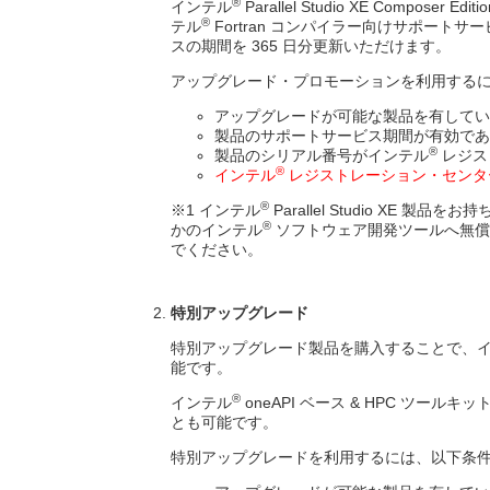
®
インテル
Parallel Studio XE Compo
2025.12.25
【オンデマンド配信開始】icx
®
テル
Fortran コンパイラー向けサポー
スの期間を 365 日分更新いただけます。
アップグレード・プロモーションを利用する
アップグレードが可能な製品を有してい
製品のサポートサービス期間が有効であ
®
製品のシリアル番号がインテル
レジス
®
インテル
レジストレーション・センタ
®
※1 インテル
Parallel Studio XE
®
かのインテル
ソフトウェア開発ツールへ無償
でください。
特別アップグレード
特別アップグレード製品を購入することで、
能です。
®
インテル
oneAPI ベース & HPC 
とも可能です。
特別アップグレードを利用するには、以下条