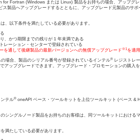
ser Edition for Fortran (Windows または Linux) 製品を
®
/icpx、ifx 向けインテル
コンパイラー最適化オプションのご紹介セミナーのトレ
トサービス製品へアップグレードするとともに、アップグレード元製品のサ
には、以下条件を満たしている必要があります。
る
り、かつ期限までの残りが 1 年未満である
トレーション・センターで登録されている
※1
ーを通して後継製品の最新バージョンへの無償アップグレード
を適
®
 製品をお持ちの場合、製品のシリアル番号が登録されているインテル
レジストレー
でアップグレードできます。アップグレード・プロモーションの購入を
®
インテル
oneAPI ベース・ツールキットを上位ツールキット (ベース &
ツールキットのシングルノード製品をお持ちのお客様は、同ツールキットにお
件を満たしている必要があります。