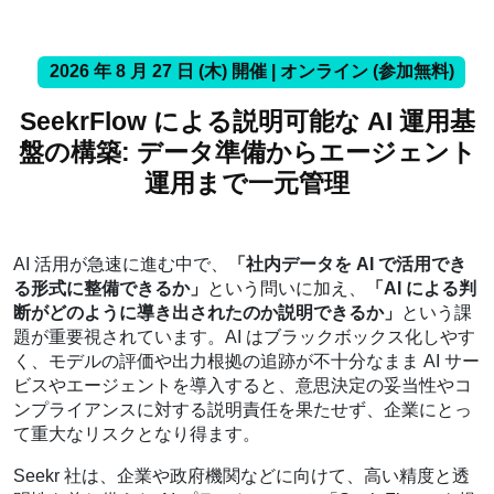
2026 年 8 月 27 日 (木) 開催 | オンライン (参加無料)
SeekrFlow による説明可能な AI 運用基
盤の構築: データ準備からエージェント
運用まで一元管理
AI 活用が急速に進む中で、
「社内データを AI で活用でき
る形式に整備できるか」
という問いに加え、
「AI による判
断がどのように導き出されたのか説明できるか」
という課
題が重要視されています。AI はブラックボックス化しやす
く、モデルの評価や出力根拠の追跡が不十分なまま AI サー
ビスやエージェントを導入すると、意思決定の妥当性やコ
ンプライアンスに対する説明責任を果たせず、企業にとっ
て重大なリスクとなり得ます。
Seekr 社は、企業や政府機関などに向けて、高い精度と透