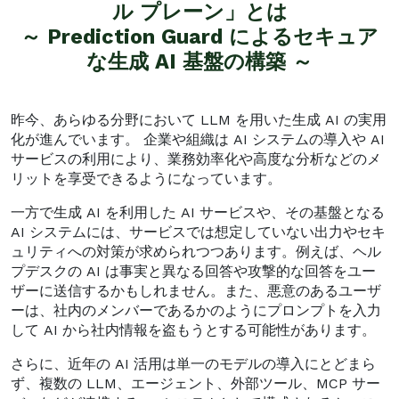
ル プレーン」とは
～ Prediction Guard によるセキュア
な生成 AI 基盤の構築 ～
昨今、あらゆる分野において LLM を用いた生成 AI の実用
化が進んでいます。 企業や組織は AI システムの導入や AI
サービスの利用により、業務効率化や高度な分析などのメ
リットを享受できるようになっています。
一方で生成 AI を利用した AI サービスや、その基盤となる
AI システムには、サービスでは想定していない出力やセキ
ュリティへの対策が求められつつあります。例えば、ヘル
プデスクの AI は事実と異なる回答や攻撃的な回答をユー
ザーに送信するかもしれません。また、悪意のあるユーザ
ーは、社内のメンバーであるかのようにプロンプトを入力
して AI から社内情報を盗もうとする可能性があります。
さらに、近年の AI 活用は単一のモデルの導入にとどまら
ず、複数の LLM、エージェント、外部ツール、MCP サー