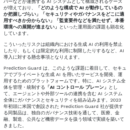
バーなどが連携する AI システムとして構成されるケース
が増えており、
「どのような構成で AI が動作しているの
か把握しづらい」「セキュリティやガバナンスをどこに適
用すべきか分からない」「監査要件などを満たせず、本番
環境への展開が進まない」
といった運用面の課題も顕在化
しています。
こういったリスクは組織内における生成 AI の利用を禁止
したり、もしくは限定的な利用に制限したりするなど、AI
導入に対する懸念事項となりえます。
Prediction Guard は、このような課題に着目して、セキュ
アでプライベートな生成 AI を用いたサービスを開発、運
用するためのプラットフォームです。特に、AI システム全
体を管理・統制する
「AI コントロール プレーン」
とし
て、エージェントや外部ツールの連携を含む AI システム
全体にガバナンスとセキュリティを組み込みます。2023
年初頭に米国で創設された Prediction Guard 社が提供す
る同製品は、独自のガバナンス技術を通して、医療、金
融、製造、公共など機密データを扱う領域で実績を築いて
きました。