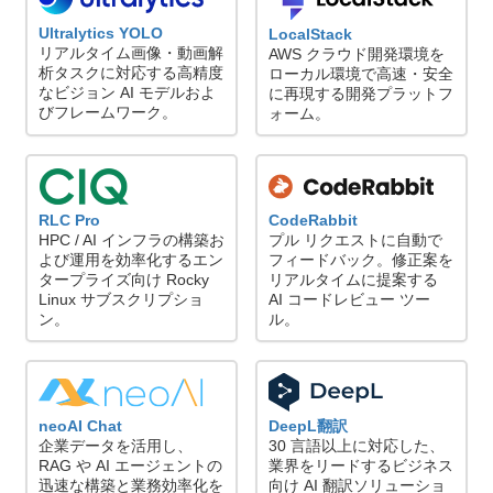
Ultralytics YOLO
LocalStack
リアルタイム画像・動画解
AWS クラウド開発環境を
析タスクに対応する高精度
ローカル環境で高速・安全
なビジョン AI モデルおよ
に再現する開発プラットフ
びフレームワーク。
ォーム。
CodeRabbit
RLC Pro
プル リクエストに自動で
HPC / AI インフラの構築お
フィードバック。修正案を
よび運用を効率化するエン
リアルタイムに提案する
タープライズ向け Rocky
AI コードレビュー ツー
Linux サブスクリプショ
ル。
ン。
neoAI Chat
DeepL翻訳
企業データを活用し、
30 言語以上に対応した、
RAG や AI エージェントの
業界をリードするビジネス
迅速な構築と業務効率化を
向け AI 翻訳ソリューショ