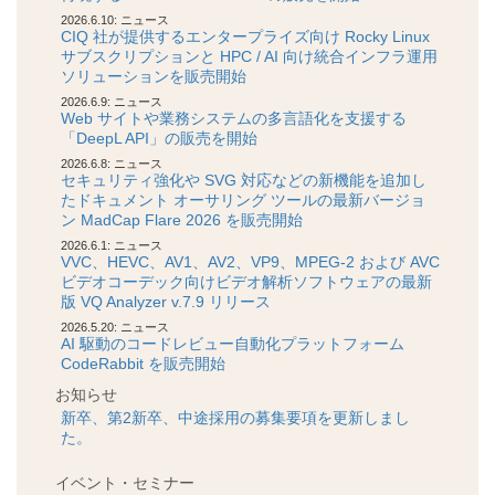
2026.6.10: ニュース
CIQ 社が提供するエンタープライズ向け Rocky Linux
サブスクリプションと HPC / AI 向け統合インフラ運用
ソリューションを販売開始
2026.6.9: ニュース
Web サイトや業務システムの多言語化を支援する
「DeepL API」の販売を開始
2026.6.8: ニュース
セキュリティ強化や SVG 対応などの新機能を追加し
たドキュメント オーサリング ツールの最新バージョ
ン MadCap Flare 2026 を販売開始
2026.6.1: ニュース
VVC、HEVC、AV1、AV2、VP9、MPEG-2 および AVC
ビデオコーデック向けビデオ解析ソフトウェアの最新
版 VQ Analyzer v.7.9 リリース
2026.5.20: ニュース
AI 駆動のコードレビュー自動化プラットフォーム
CodeRabbit を販売開始
お知らせ
新卒、第2新卒、中途採用の募集要項を更新しまし
た。
イベント・セミナー