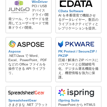
WinDriver
PCI / USB
デバイス
CData Software
ドライバ開
AI を本番環境で機能させ
発ツール。ウィザードを使
るデータレイヤー。数百の
用してユーザーモードで簡
ライブコネクティビティと
単ドライバ開発。
レプリケーションを提供。
PK Protect / SecureZIP /
Aspose
PKZIP
.NET/Java で Word、
圧縮 / 解凍の ZIP ベースに
Excel、PowerPoint、PDF
パスワードと公開鍵暗号
などの Office ファイルを
化、デジタル署名機能を備
操作できる API ライブラ
え、機密情報を強力に保
リ。
護。
SpreadsheetGear
iSpring Suite
さまざまな .NET プラット
PowerPoint から HTML5