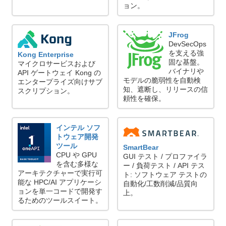
ョン。
JFrog
DevSecOps
を支える強
Kong Enterprise
固な基盤。
マイクロサービスおよび
バイナリや
API ゲートウェイ Kong の
モデルの脆弱性を自動検
エンタープライズ向けサブ
知、遮断し、リリースの信
スクリプション。
頼性を確保。
インテル ソフ
トウェア開発
ツール
SmartBear
CPU や GPU
GUI テスト / プロファイラ
を含む多様な
ー / 負荷テスト / API テス
アーキテクチャーで実行可
ト: ソフトウェア テストの
能な HPC/AI アプリケーシ
自動化/工数削減/品質向
ョンを単一コードで開発す
上。
るためのツールスイート。