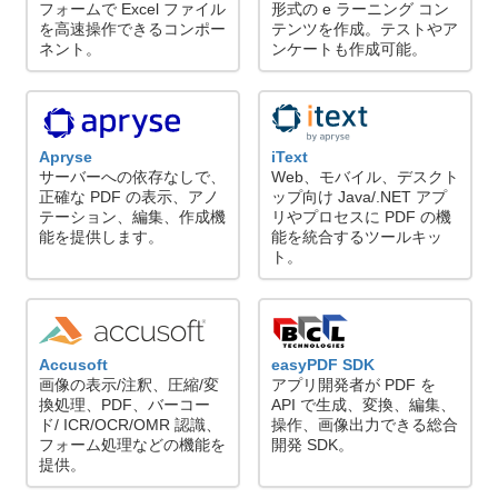
フォームで Excel ファイル
形式の e ラーニング コン
を高速操作できるコンポー
テンツを作成。テストやア
ネント。
ンケートも作成可能。
Apryse
iText
サーバーへの依存なしで、
Web、モバイル、デスクト
正確な PDF の表示、アノ
ップ向け Java/.NET アプ
テーション、編集、作成機
リやプロセスに PDF の機
能を提供します。
能を統合するツールキッ
ト。
Accusoft
easyPDF SDK
画像の表示/注釈、圧縮/変
アプリ開発者が PDF を
換処理、PDF、バーコー
API で生成、変換、編集、
ド/ ICR/OCR/OMR 認識、
操作、画像出力できる総合
フォーム処理などの機能を
開発 SDK。
提供。