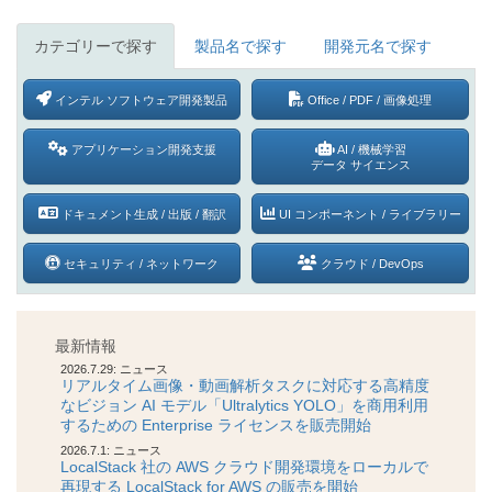
カテゴリーで探す
製品名で探す
開発元名で探す
インテル ソフトウェア開発製品
Office / PDF /
画像処理
アプリケーション開発支援
AI / 機械学習
データ サイエンス
ドキュメント生成 /
出版 / 翻訳
UI コンポーネント /
ライブラリー
セキュリティ /
ネットワーク
クラウド / DevOps
最新情報
2026.7.29: ニュース
リアルタイム画像・動画解析タスクに対応する高精度
なビジョン AI モデル「Ultralytics YOLO」を商用利用
するための Enterprise ライセンスを販売開始
2026.7.1: ニュース
LocalStack 社の AWS クラウド開発環境をローカルで
再現する LocalStack for AWS の販売を開始